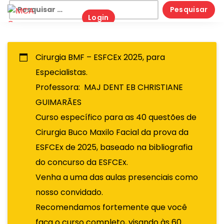
Skip
Pesquisar
Login
to
por:
content
Cirurgia BMF – ESFCEx 2025, para
Especialistas.
Professora: MAJ DENT EB CHRISTIANE
GUIMARÃES
Curso específico para as 40 questões de
Cirurgia Buco Maxilo Facial da prova da
ESFCEx de 2025, baseado na bibliografia
do concurso da ESFCEx.
Venha a uma das aulas presenciais como
nosso convidado.
Recomendamos fortemente que você
faça o curso completo, visando às 60