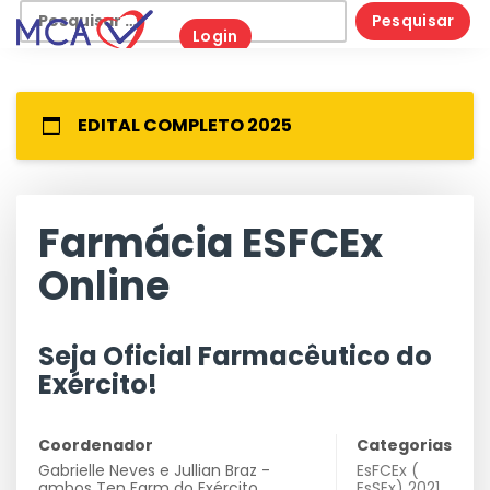
Skip
Pesquisar
Login
to
por:
content
EDITAL COMPLETO 2025
Farmácia ESFCEx
Online
Seja Oficial Farmacêutico do
Exército!
Coordenador
Categorias
Gabrielle Neves e Jullian Braz -
EsFCEx (
ambos Ten Farm do Exército
EsSEx) 2021