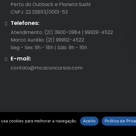
Perto do Outback e Planeta Sushi

CNPJ: 22.328113/0001-53
Telefones:
Atendimento: (21) 3900-0984 | 99929-4522

Marco Aurélio: (21) 99992-4522

Seg - Sex: 9h - 18h | Sáb: 9h - 16h
E-mail:
contato@mcaconcursos.com
 usa cookies para melhorar a navegação.
Aceito
Política de Pri