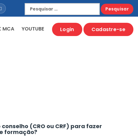
K MCA
YOUTUBE
Login
Cadastre-se
no conselho (CRO ou CRF) para fazer
de formação?