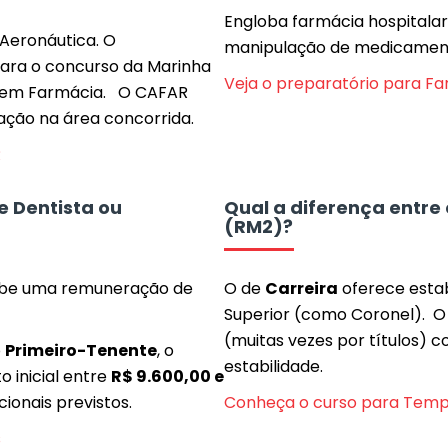
Engloba farmácia hospitalar,
 Aeronáutica. O
manipulação de medicamento
para o concurso da Marinha
Veja o preparatório para F
ão em Farmácia. O CAFAR
ação na área concorrida.
R
te Dentista ou
Qual a diferença entre
(RM2)?
cebe uma remuneração de
O de
Carreira
oferece estab
Superior (como Coronel). 
(muitas vezes por títulos)
o
Primeiro-Tenente
, o
estabilidade.
 inicial entre
R$ 9.600,00 e
cionais previstos.
Conheça o curso para Temp
s