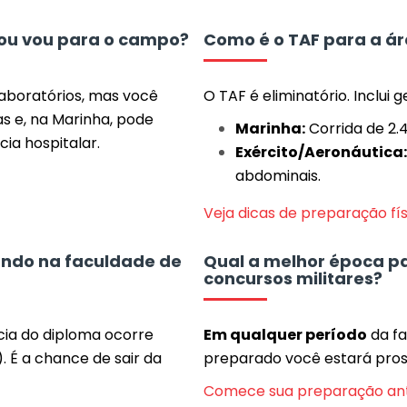
 ou vou para o campo?
Como é o TAF para a á
 laboratórios, mas você
O TAF é eliminatório. Inclui 
as e, na Marinha, pode
Marinha:
Corrida de 2.
ia hospitalar.
Exército/Aeronáutica:
abdominais.
Veja dicas de preparação fí
ando na faculdade de
Qual a melhor época p
concursos militares?
cia do diploma ocorre
Em qualquer período
da fa
. É a chance de sair da
preparado você estará pros
Comece sua preparação an