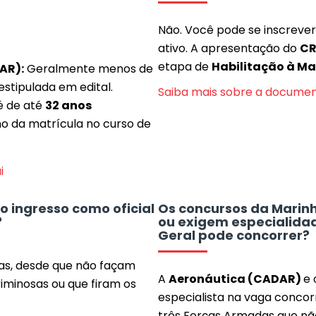
Não. Você pode se inscrever 
ativo. A apresentação do
CR
etapa de
Habilitação à Ma
AR):
Geralmente menos de
stipulada em edital.
Saiba mais sobre a docume
 é de até
32 anos
o da matrícula no curso de
i
 ingresso como oficial
Os concursos da Marin
?
ou exigem especialidade
Geral pode concorrer?
das, desde que não façam
A
Aeronáutica (CADAR)
e 
criminosas ou que firam os
especialista na vaga concor
três Forças Armadas que não