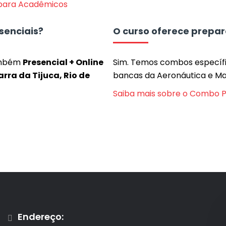
 para Acadêmicos
senciais?
O curso oferece prepa
mbém
Presencial + Online
Sim. Temos combos específ
ra da Tijuca, Rio de
bancas da Aeronáutica e Ma
Saiba mais sobre o Combo 
Endereço: