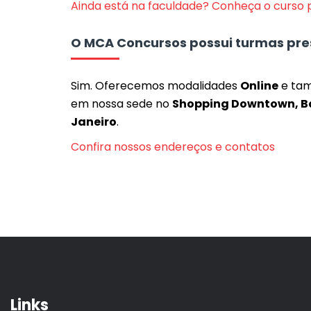
Ainda está na faculdade? Conheça o curso
O MCA Concursos possui turmas pre
Sim. Oferecemos modalidades
Online
e ta
em nossa sede no
Shopping Downtown, Bar
Janeiro
.
Confira nossos endereços e contatos
Links