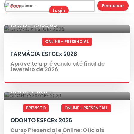
Skip
Pesquisar
Login
to
por:
content
10 X DE R$199,00
ONLINE + PRESENCIAL
FARMÁCIA ESFCEx 2026
Aproveite a pré venda até final de
fevereiro de 2026
10 X R$ 249,00
PREVISTO
ONLINE + PRESENCIAL
ODONTO ESFCEx 2026
Curso Presencial e Online: Oficiais