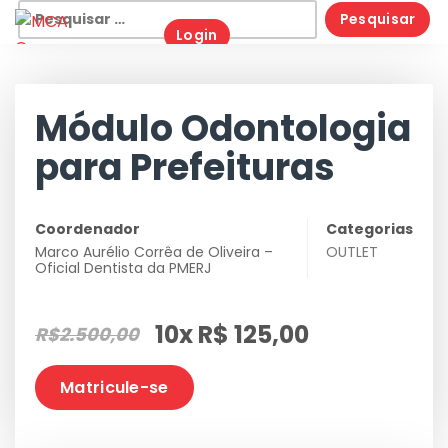
Skip
Pesquisar
Login
to
por:
content
Módulo Odontologia
para Prefeituras
Coordenador
Categorias
Marco Aurélio Corrêa de Oliveira –
OUTLET
Oficial Dentista da PMERJ
10x R$ 125,00
R$2.500,00
Matricule-se