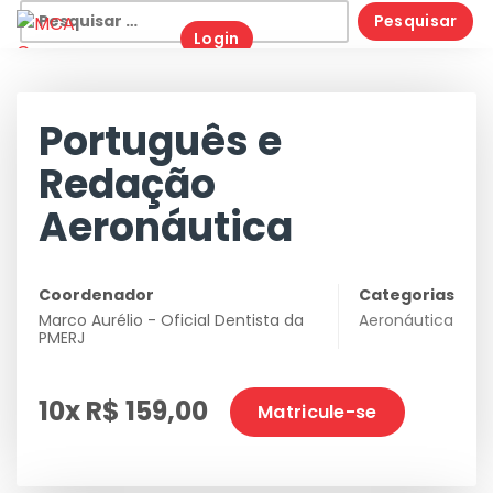
Skip
Pesquisar
Login
to
por:
content
Português e
Redação
Aeronáutica
Coordenador
Categorias
Marco Aurélio - Oficial Dentista da
Aeronáutica
PMERJ
10x R$ 159,00
Matricule-se