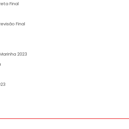
eta Final
P
evisão Final
Marinha 2023
a
023