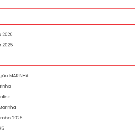
a 2026
a 2025
ação MARINHA
inha
nline
Marinha
ombo 2025
25