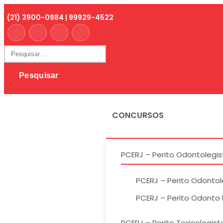
Skip
(21) 3900-0984 | 99929-4522
to
content
Pesquisar
por:
CONCURSOS
PCERJ – Perito Odontolegis
PCERJ – Perito Odonto
PCERJ – Perito Odonto 
PCERJ – Perito Toxicologist