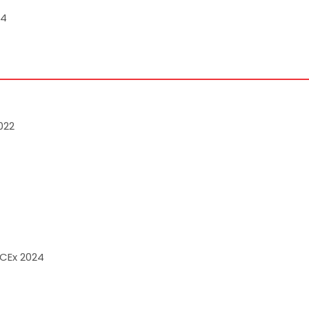
24
022
CEx 2024