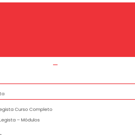
ta
legista Curso Completo
Legista – Módulos
a