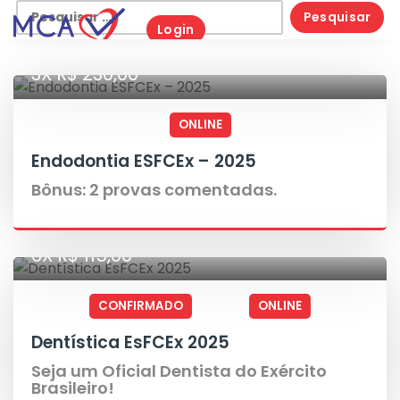
Skip
Pesquisar
Login
to
por:
content
3X R$ 230,00
ONLINE
Endodontia ESFCEx – 2025
Bônus: 2 provas comentadas.
6X R$ 115,00
CONFIRMADO
ONLINE
Dentística EsFCEx 2025
Seja um Oficial Dentista do Exército
Brasileiro!