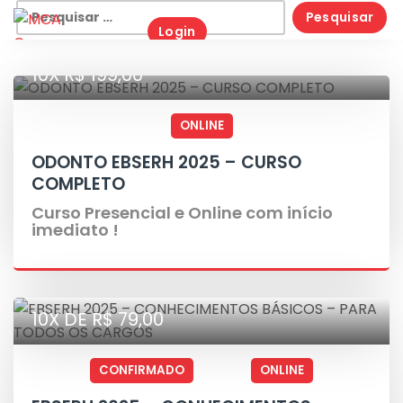
Skip
Pesquisar
Login
to
por:
content
10X R$ 199,00
ONLINE
ODONTO EBSERH 2025 – CURSO
COMPLETO
Curso Presencial e Online com início
imediato !
10X DE R$ 79,00
CONFIRMADO
ONLINE