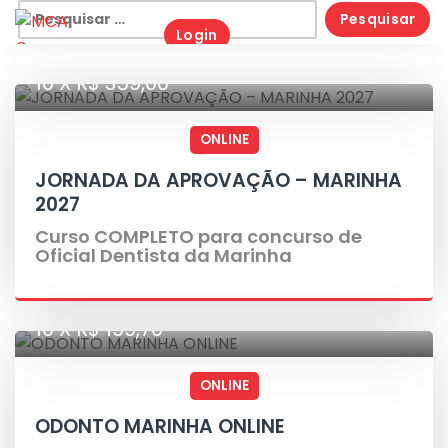
Skip
Pesquisar
Login
to
por:
content
10 X R$ 359,00
ONLINE
JORNADA DA APROVAÇÃO – MARINHA
2027
Curso COMPLETO para concurso de
Oficial Dentista da Marinha
10 X R$ 199,70
ONLINE
ODONTO MARINHA ONLINE