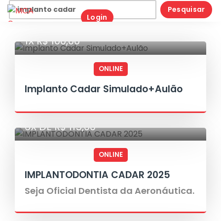
Skip
Pesquisar
Login
to
por:
content
1X R$ 100,00
ONLINE
Implanto Cadar Simulado+Aulão
6X DE R$ 115,00
ONLINE
IMPLANTODONTIA CADAR 2025
Seja Oficial Dentista da Aeronáutica.