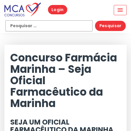
Skip
Login
to
content
Pesquisar
por:
Concurso Farmácia
Marinha – Seja
Oficial
Farmacêutico da
Marinha
SEJA UM OFICIAL
FARMACÊUTICO DA MARINHA