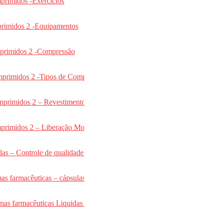
primidos -Exercicios
primidos 2 -Equipamentos
mprimidos 2 -Compressão
omprimidos 2 -Tipos de Comprimidos
mprimidos 2 – Revestimentos
primidos 2 – Liberação Modificada
as – Controle de qualidade -cápsulas moles
as farmacêuticas – cápsulas
mas farmacêuticas Liquidas – Soluções