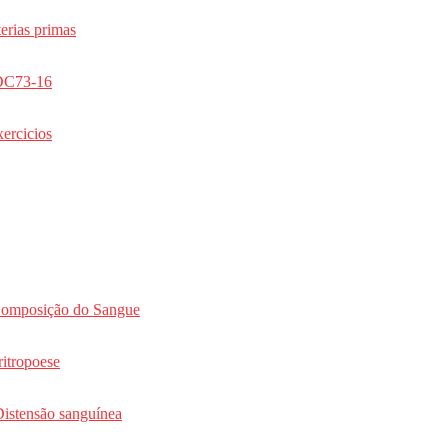
 + Online
erias primas
2026
RDC73-16
2026
ercicios
omposição do Sangue
itropoese
stensão sanguínea