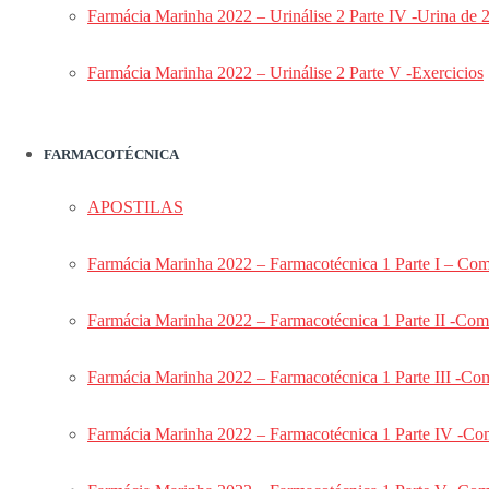
Farmácia Hospitalar (CAFAR) – Presencia
Farmácia Marinha 2022 – Urinálise 2 Parte IV -Urina de 
Combo: Português e Redação Aeronáutic
CAMAR
Farmácia Marinha 2022 – Urinálise 2 Parte V -Exercicios
Combo: Português e Redação Aeronáutic
Exército
Combo Odonto ESFCEx 2026
FARMACOTÉCNICA
Odonto ESFCEx 2026
Odonto ESFCEx 2025
APOSTILAS
Odonto ESFCEx VIP
Odonto ESFCEx 2024
Farmácia Marinha 2022 – Farmacotécnica 1 Parte I – Co
ORTODONTIA ESFCEx 2024
DENTÍSTICA ESFCEx 2024
Farmácia Marinha 2022 – Farmacotécnica 1 Parte II -Com
PRÓTESE ESFCEx 2024
CBMF ESFCEx 2024
Farmácia Marinha 2022 – Farmacotécnica 1 Parte III -Co
ENDODONTIA ESFCEx 2024
Odonto ESFCEx 2023
Farmácia Marinha 2022 – Farmacotécnica 1 Parte IV -Com
Odonto EsFCEx 2022
Endo EsFCEx 2022