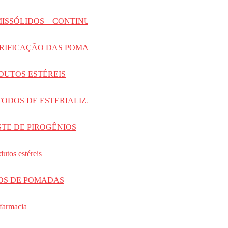
V -SEMISSÓLIDOS – CONTINUAÇÃO
VI -VERIFICAÇÃO DAS POMADAS
-PRODUTOS ESTÉREIS
II -MÉTODOS DE ESTERIALIZAÇÃO
 -TESTE DE PIROGÊNIOS
utos estéreis
-TIPOS DE POMADAS
farmacia