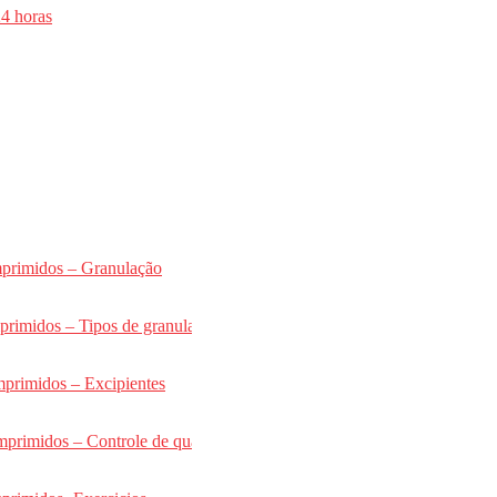
l + Online
24 horas
a 2026
a 2026
mprimidos – Granulação
primidos – Tipos de granulação
mprimidos – Excipientes
primidos – Controle de qualidade