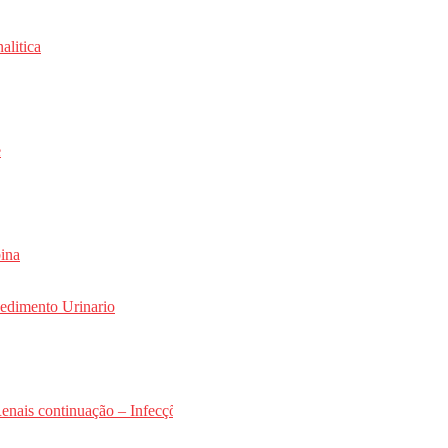
alitica
e
ina
sedimento Urinario
enais continuação – Infecções do trato Urinario