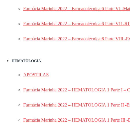
Farmácia Hospitalar (CAFAR) – Presencial
Farmácia Marinha 2022 – Farmacotécnica 6 Parte VI -Mat
Combo: Português e Redação Aeronáutica 
CAMAR
Farmácia Marinha 2022 – Farmacotécnica 6 Parte VII -
Combo: Português e Redação Aeronáutica 
Exército
Farmácia Marinha 2022 – Farmacotécnica 6 Parte VIII -Ex
Combo Odonto ESFCEx 2026
Odonto ESFCEx 2026
Odonto ESFCEx 2025
HEMATOLOGIA
Odonto ESFCEx VIP
Odonto ESFCEx 2024
APOSTILAS
ORTODONTIA ESFCEx 2024
DENTÍSTICA ESFCEx 2024
Farmácia Marinha 2022 – HEMATOLOGIA 1 Parte I – C
PRÓTESE ESFCEx 2024
CBMF ESFCEx 2024
Farmácia Marinha 2022 – HEMATOLOGIA 1 Parte II -Er
ENDODONTIA ESFCEx 2024
Odonto ESFCEx 2023
Farmácia Marinha 2022 – HEMATOLOGIA 1 Parte III -Di
Odonto EsFCEx 2022