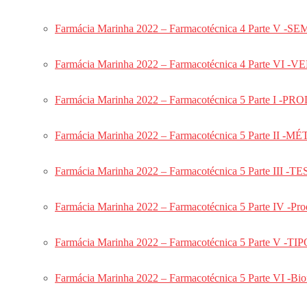
Módulo Odontologia para Prefeituras
SUS para Prefeituras
Farmácia Marinha 2022 – Farmacotécnica 4 Parte 
BLOG
GALERIA DOS CAMPEÕES
Farmácia Marinha 2022 – Farmacotécnica 4 Parte 
CASHBACK MCA
YOUTUBE
Farmácia Marinha 2022 – Farmacotécnica 5 Parte I 
Login
Cadastre-se
Farmácia Marinha 2022 – Farmacotécnica 5 Parte 
Login
Farmácia Marinha 2022 – Farmacotécnica 5 Parte III
CONCURSOS
PCERJ – Perito Odontolegista
Farmácia Marinha 2022 – Farmacotécnica 5 Parte IV -Prod
PCERJ – Perito Odontolegista Curso Completo
PCERJ – Perito Odonto Legista – Módulos
Farmácia Marinha 2022 – Farmacotécnica 5 Parte V 
PCERJ – Perito Toxicologista
Aeronáutica
Farmácia Marinha 2022 – Farmacotécnica 5 Parte VI -Bio
Português Aeronáutica: Revisão de provas
CADAR